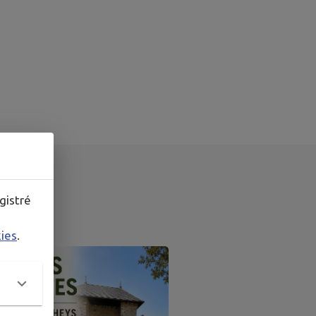
RE
gistré
kies
.