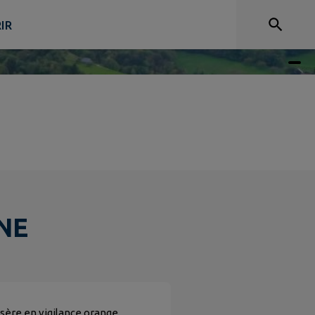
IR
NE
Isère en vigilance orange