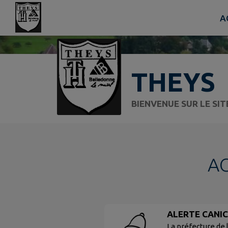
Contenu
Menu
Recherche
Pied de page
A
THEYS
BIENVENUE SUR LE SI
A
ALERTE CANI
La préfecture de 