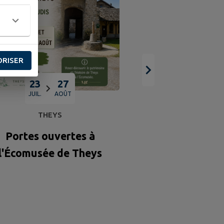
ORISER
Vis ma vie de f
23
27
Marteloscope 
JUIL.
AOÛT
THEYS
Portes ouvertes à
l'Écomusée de Theys