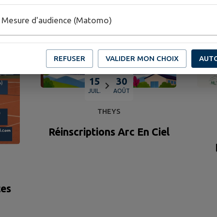
Mesure d'audience (Matomo)
REFUSER
VALIDER MON CHOIX
AUT
15
30
JUIL.
AOÛT
THEYS
Réinscriptions Arc En Ciel
ces