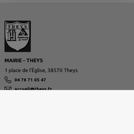
MAIRIE - THEYS
1 place de l'Église, 38570 Theys
04 76 71 05 47
accueil@theys.fr
M'Y RENDRE
www.theys.fr/
Site réalisé par
IntraMuros SAS
|
Mentions légales