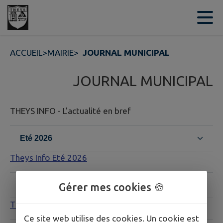
Contenu
Menu
Recherche
Pied de page
ACCUEIL
>
MAIRIE
>
JOURNAL MUNICIPAL
JOURNAL MUNICIPAL
THEYS INFO - L'actualité en bref
Eté 2026
Theys Info Eté 2026
Mai 2026
Gérer mes cookies 🍪
Theys Info Mai 2026
Ce site web utilise des cookies. Un cookie est