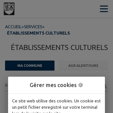
Contenu
Menu
Recherche
Pied de page
ACCUEIL
>
SERVICES
>
ÉTABLISSEMENTS CULTURELS
ÉTABLISSEMENTS CULTURELS
MA COMMUNE
AUX ALENTOURS
FILTRE ACTIF
Gérer mes cookies 🍪
Rechercher
1 établissement culturel trouvées.
Ce site web utilise des cookies. Un cookie est
Bibliothèque de Theys
un petit fichier enregistré sur votre terminal