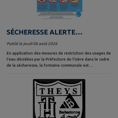
SÉCHERESSE ALERTE
RENFORCÉE (NIVEAU 3/4)
Publié le jeudi 06 août 2026
En application des mesures de restriction des usages de
l'eau décidées par la Préfecture de l'Isère dans le cadre
de la sécheresse, la fontaine communale est
temporairement mise à l'arrêt. Cette mesure vise à
préserver la ressource en eau et restera en vigueur
jusqu'à la levée des restrictions préfectorales. Nous
remercions les habitants pour leur compréhension et
leur engagement en faveur...