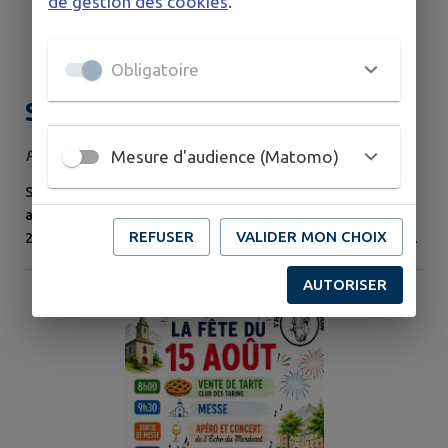
de gestion des cookies
.
Obligatoire
Stage BD & Manga
Mesure d'audience (Matomo)
Publié le jeudi 30 juillet 2026
Stage de BD Manga ouvert aux enfants, adolescents et
adultes à partir de 9 ans. 5 séances de 2 heures, du
REFUSER
VALIDER MON CHOIX
24/08 au 28/08, de 14h30 à 16h30 en salle Belledonne.
AUTORISER