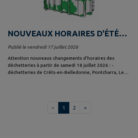
NOUVEAUX HORAIRES D'ÉTÉ
DÉCHETTERIES DÈS LE SAMEDI
Publié le vendredi 17 juillet 2026
18 JUILLET 2026
Attention nouveaux changements d'horaires des
déchetteries à partir de samedi 18 juillet 2026 : -
déchetteries de Crêts-en-Belledonne, Pontcharra, Le
Cheylas : horaires d'été du lundi au vendredi :
ouverture de 8h15 à 14h et le samedi de 8h15 à 12h et
de 14h à 17h45 - déchetteries de Saint-Ismier, L e
Touvet , Crolles : du lundi au dimanche : de 8h15 à
<
1
2
>
17h45 Avant votre déplacement, n'hésitez...