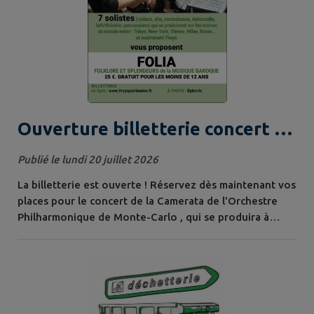
Ouverture billetterie concert de
la Camerata à l'église de Theys
Publié le lundi 20 juillet 2026
La billetterie est ouverte ! Réservez dès maintenant vos
places pour le concert de la Camerata de l'Orchestre
Philharmonique de Monte-Carlo , qui se produira à
l'église de Theys le vendredi 14 août à 18h15 . Les sept
musiciens interpréteront « Folia », un programme
consacré au folklore et aux splendeurs de la musique
baroque. Tarif : 25 € Gratuit pour les moins de 12 ans.
Réservez vos places :...