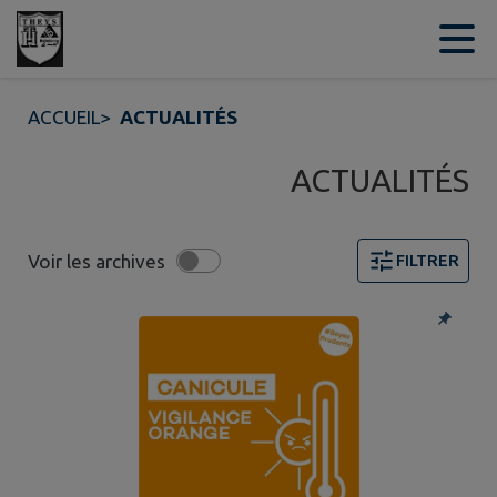
Contenu
Menu
Recherche
Pied de page
ACCUEIL
>
ACTUALITÉS
ACTUALITÉS
Voir les archives
FILTRER
Page 1. 10 actualités sur 17 affichées sur cette page. F