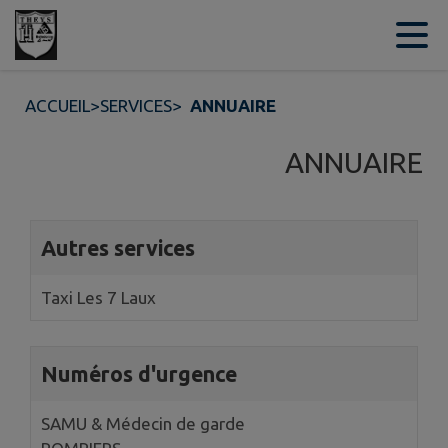
Contenu
Menu
Recherche
Pied de page
ACCUEIL
>
SERVICES
>
ANNUAIRE
ANNUAIRE
3 annuaires trouvés.
Autres services
Taxi Les 7 Laux
Numéros d'urgence
SAMU & Médecin de garde