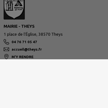
MAIRIE - THEYS
1 place de l'Église, 38570 Theys
04 76 71 05 47
accueil@theys.fr
M'Y RENDRE
www.theys.fr/
Site réalisé par
IntraMuros SAS
|
Mentions légales
|
CGU
|
Politique de confidentialité
|
Accessibilité : partiellement conforme
|
Gérer mes cookies
|
Rechercher
|
Plan du site
|
Flux RSS
| Copyright 2026