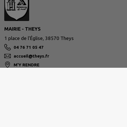
MAIRIE - THEYS
1 place de l'Église, 38570 Theys
04 76 71 05 47
accueil@theys.fr
M'Y RENDRE
www.theys.fr/
Site réalisé par
IntraMuros SAS
|
Mentions légales
|
CGU
|
Politique de confidentialité
|
Accessibilité : partiellement conforme
|
Gérer mes cookies
|
Rechercher
|
Plan du site
|
Flux RSS
| Copyright 2026