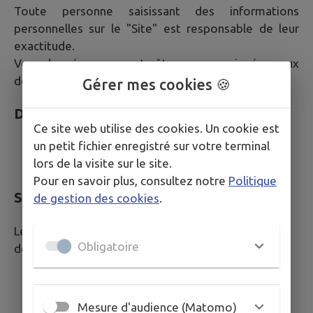
Toute personne saisissant des informations
personnelles sur le "Site" est responsable de leur
exactitude.
Vos données peuvent être communiquées aux
destinataires suivants.
Gérer mes cookies 🍪
Destinataires internes
Ce site web utilise des cookies. Un cookie est
un petit fichier enregistré sur votre terminal
Services de la Mairie compétents selon la
lors de la visite sur le site.
nature de votre demande
Pour en savoir plus, consultez notre
Politique
Sous-traitants et prestataires techniques
de gestion des cookies
.
Les sous-traitants suivants peuvent accéder à vos
Obligatoire
données dans le cadre strict de leurs missions :
IntraMuros SAS : édition et hébergement du
site internet
Mesure d'audience (Matomo)
Localisation : Serveurs hébergés par AWS