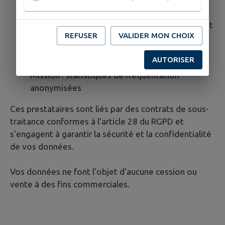
France, situés en France
Mission : maintenance technique, hébergement
REFUSER
VALIDER MON CHOIX
sécurisé
Matomo: solution de mesure d'audience
AUTORISER
Localisation : Auto-hébergée
Mission : statistiques de fréquentation
anonymisées
Ces prestataires sont liés par des contrats de sous-
traitance conformes à l'article 28 du RGPD et
s'engagent à garantir la sécurité et la confidentialité
de vos données.
Vos données ne font l'objet d'aucune cession ou
vente à des fins commerciales.