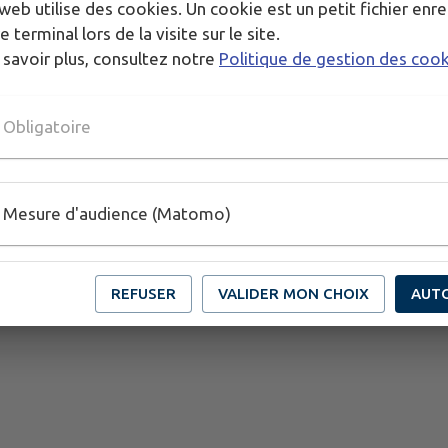
web utilise des cookies. Un cookie est un petit fichier enre
e terminal lors de la visite sur le site.
PLUS D'INFORMATIONS
 savoir plus, consultez notre
Politique de gestion des coo
https://www.les7laux.com
Obligatoire
Mesure d'audience (Matomo)
REFUSER
VALIDER MON CHOIX
AUT