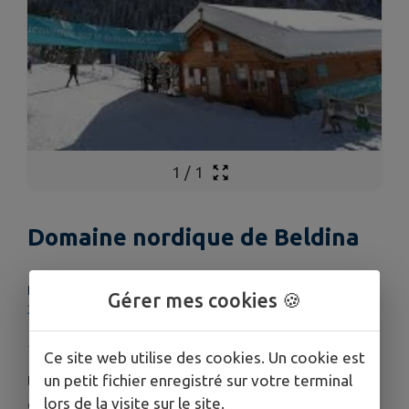
1
/
1
Domaine nordique de Beldina
LIEU
Gérer mes cookies 🍪
38570 Theys
Ce site web utilise des cookies. Un cookie est
un petit fichier enregistré sur votre terminal
Un véritable domaine nordique (alt. entre 1400
lors de la visite sur le site.
et 1500 m) à côté de la station des 7 Laux.