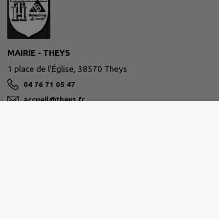
MAIRIE - THEYS
1 place de l'Église, 38570 Theys
04 76 71 05 47
accueil@theys.fr
M'Y RENDRE
www.theys.fr/
Site réalisé par
IntraMuros SAS
|
Mentions légales
|
CGU
|
Politique de confidentialité
|
Accessibilité : partiellement conforme
|
Gérer mes cookies
|
Rechercher
|
Plan du site
|
Flux RSS
| Copyright 2026