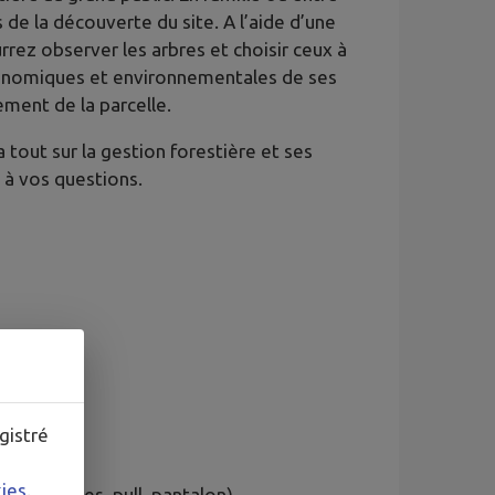
 de la découverte du site. A l’aide d’une
urrez observer les arbres et choisir ceux à
conomiques et environnementales de ses
ement de la parcelle.
tout sur la gestion forestière et ses
 à vos questions.
gistré
de
7 ans
ulte
kies
.
res fermées, pull, pantalon)