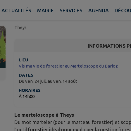
Vis ma vie de forestie
du Barioz
ACTUALITÉS
MAIRIE
SERVICES
AGENDA
DÉCOU
Theys
INFORMATIONS P
LIEU
Vis ma vie de forestier au Marteloscope du Barioz
DATES
Du ven. 24 juil. au ven. 14 août
HORAIRES
À 14h00
Le marteloscope à Theys
Du mot marteler (pour le marteau forestier) et sco
l’outil forestier idéal pour expliquer la gestion fore