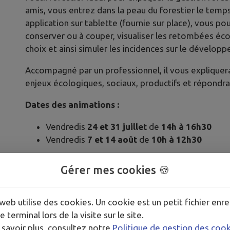
amis, vous entrez dans la peau du forestier le temps
application sur tablette (fournie sur place), vous po
conserver ou à couper, visualiser les retombées é
choix et ainsi simuler les incidences sur le développ
Accompagné par un professionnel, il vous expliquera 
enjeux écologiques, sociaux, productifs et répondra
Dates des animations :
Vendredis
24 et 31 juillet
de
14h à 16h30
Vendredis
7 et 14 août
de
10h à 12h30
Gérer mes cookies 🍪
Informations pratiques :
web utilise des cookies. Un cookie est un petit fichier enre
Animation gratuite et ouverte à tous à partir 
e terminal lors de la visite sur le site.
Les enfants doivent être accompagnés d’un ad
 savoir plus, consultez notre
Politique de gestion des coo
Prévoir de l’eau et une tenue adaptée (chaussu