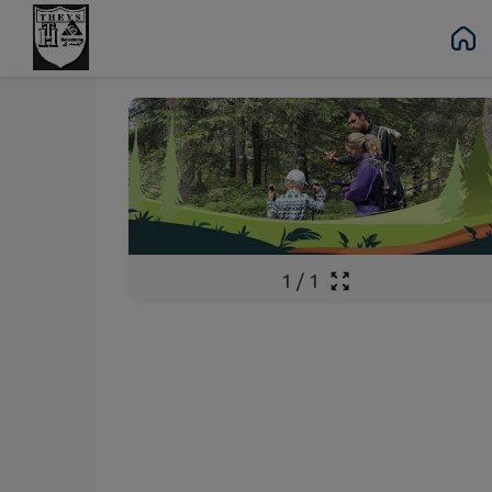
Juil.
Août
24
14
Contenu
Menu
Recherche
Pied de page
au
Ven.
Ven.
1
/
1