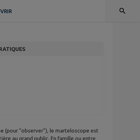
r au Marteloscope
VRIR
RATIQUES
pe (pour "observer"), le marteloscope est
stière au grand public. En famille ou entre