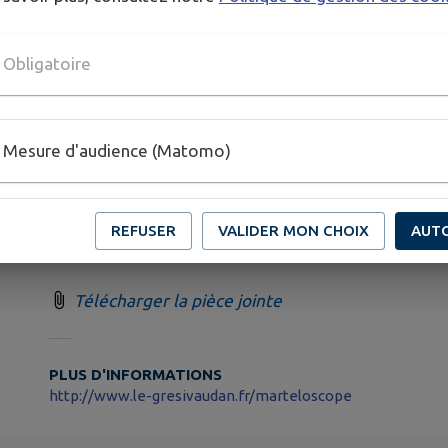
Obligatoire
Lieu de rendez-vous :
Parking de l’
Espace Nordique du Barioz
Foyer de Ski de Fond du Barioz
Mesure d'audience (Matomo)
38830 Crêts-en-Belledonne
REFUSER
VALIDER MON CHOIX
AUT
Attention : places limitées, inscription obligatoire
Télécharger la pièce jointe
PLUS D'INFORMATIONS
http://www.le-gresivaudan.fr/marteloscope