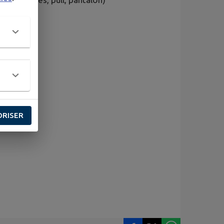
ORISER
.