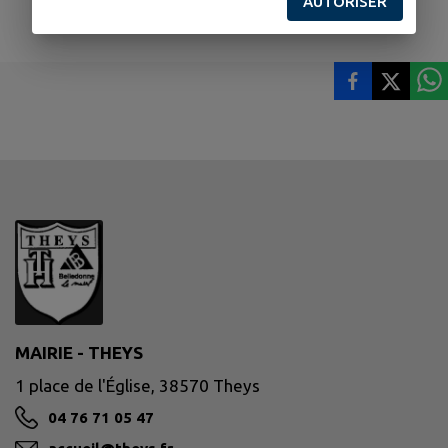
AUTORISER
MAIRIE - THEYS
1 place de l'Église, 38570 Theys
04 76 71 05 47