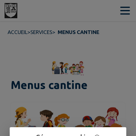
Contenu
Menu
Recherche
Pied de page
ACCUEIL
>
SERVICES
>
MENUS CANTINE
Menus cantine