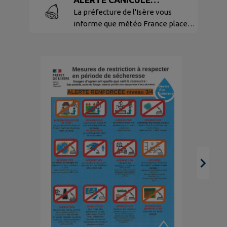
VIGILANCE ORANGE
La préfecture de l'Isère vous
informe que météo France place
le département de l'Isère en
vigilance orange "Canicule" à
compter de mercredi 29 juillet
2026.
E