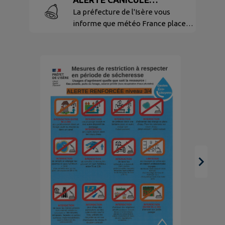
VIGILANCE ORANGE
La préfecture de l'Isère vous
informe que météo France place
le département de l'Isère en
vigilance orange "Canicule" à
compter de mercredi 29 juillet
2026.
E