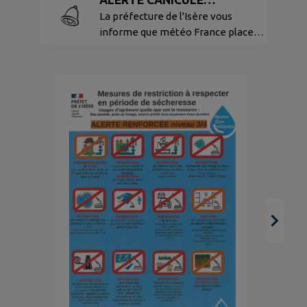
VIGILANCE ORANGE
La préfecture de l'Isère vous
informe que météo France place
le département de l'Isère en
vigilance orange "Canicule" à
compter de mercredi 29 juillet
2026.
E