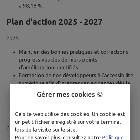
à 98,18 %.
Plan d'action 2025 - 2027
2025
Maintien des bonnes pratiques et corrections
progressives des derniers points
d'amélioration identifiés.
Formation de nos développeurs à l'accessibilité
numérique afin d'intégrer ces exigences dès la
conception des sites.
Gérer mes cookies 🍪
Accompagnement des mairies dans leur
compréhension et leur mise en conformité
Ce site web utilise des cookies. Un cookie est
avec les réglementations en vigueur.
un petit fichier enregistré sur votre terminal
2026
lors de la visite sur le site.
Pour en savoir plus, consultez notre
Politique