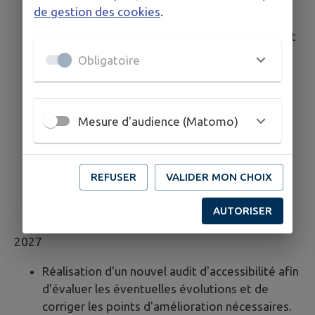
Mise en place d'un suivi régulier pour s'assurer
de gestion des cookies
.
du maintien de la conformité.
Poursuite de la formation des développeurs et
sensibilisation des rédacteurs de contenu.
Obligatoire
Adaptation aux éventuelles évolutions du
RGAA et des réglementations en matière
d'accessibilité numérique.
Mesure d'audience (Matomo)
Veille réglementaire :
Mise en place d'une
veille continue pour suivre l'évolution des
normes et réglementations relatives à
l'accessibilité numérique, afin de garantir une
REFUSER
VALIDER MON CHOIX
mise à jour rapide des sites en cas de
AUTORISER
modification des exigences légales.
2027
Réalisation d'un nouvel audit d'accessibilité afin
d'évaluer les éventuelles évolutions et de
corriger les points d'amélioration nécessaires.