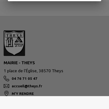
MAIRIE - THEYS
1 place de l'Église, 38570 Theys
04 76 71 05 47
accueil@theys.fr
M'Y RENDRE
www.theys.fr/