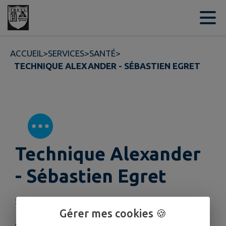
Contenu
Menu
Recherche
Pied de page
ACCUEIL
>
SERVICES
>
SANTÉ
>
TECHNIQUE ALEXANDER - SÉBASTIEN EGRET
Technique Alexander
- Sébastien Egret
Sur RDV
Gérer mes cookies 🍪
Adresse : Au Fort (près de Malbuisson)