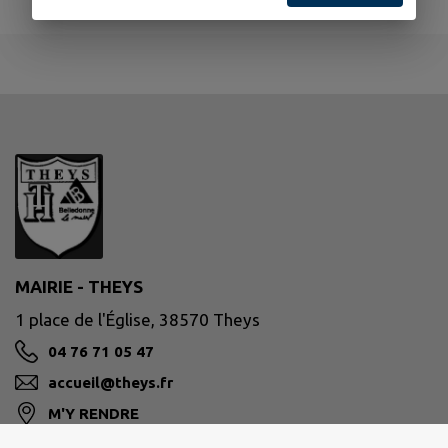
MAIRIE - THEYS
1 place de l'Église, 38570 Theys
04 76 71 05 47
accueil@theys.fr
M'Y RENDRE
www.theys.fr/