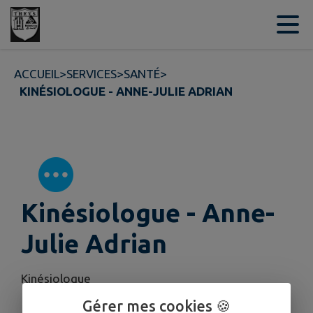
Contenu
Menu
Recherche
Pied de page
ACCUEIL
>
SERVICES
>
SANTÉ
>
KINÉSIOLOGUE - ANNE-JULIE ADRIAN
Kinésiologue - Anne-
Julie Adrian
Kinésiologue
Gérer mes cookies 🍪