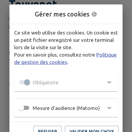
Touvenot
Gérer mes cookies 🍪
Energétique traditionnelle chinoise, thérapie
psycho-corporelle
Ce site web utilise des cookies. Un cookie est
un petit fichier enregistré sur votre terminal
lors de la visite sur le site.
HORAIRES
Pour en savoir plus, consultez notre
Politique
Vendredi matin sur Rdv
de gestion des cookies
.
Obligatoire
COORDONNÉES
ESPACE SANTE, 74 parc Jail
0677771846
Mesure d'audience (Matomo)
REFUSER
VALIDER MON CHOIX