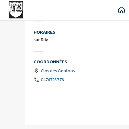
Cabinet médi
Contenu
Menu
Recherche
Pied de page
HORAIRES
sur Rdv
COORDONNÉES
Clos des Gentons
0476723778