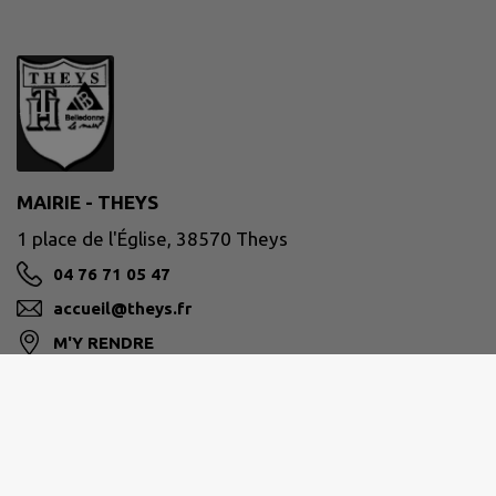
MAIRIE - THEYS
1 place de l'Église, 38570 Theys
04 76 71 05 47
accueil@theys.fr
M'Y RENDRE
www.theys.fr/
Site réalisé par
IntraMuros SAS
|
Mentions légales
|
CGU
|
Politique de confidentialité