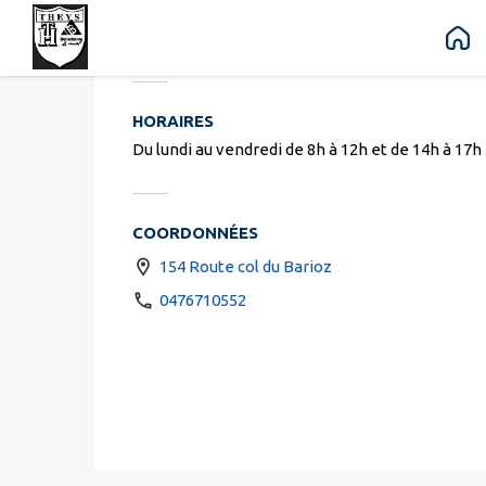
BMK motoc
Contenu
Menu
Recherche
Pied de page
HORAIRES
Du lundi au vendredi de 8h à 12h et de 14h à 17h
COORDONNÉES
154 Route col du Barioz
0476710552