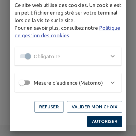
Ce site web utilise des cookies. Un cookie est
un petit fichier enregistré sur votre terminal
COORDONNÉES
lors de la visite sur le site.
la Roche
Pour en savoir plus, consultez notre
Politique
www.lachevreriedes7laux.fr
de gestion des cookies
.
0671111903
Obligatoire
Mesure d'audience (Matomo)
REFUSER
VALIDER MON CHOIX
AUTORISER