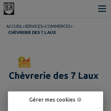
Contenu
Menu
Recherche
Pied de page
ACCUEIL
>
SERVICES
>
COMMERCES
>
CHÈVRERIE DES 7 LAUX
Chèvrerie des 7 Laux
HORAIRES
Gérer mes cookies 🍪
Du lundi au dimanche 15h à 18h30