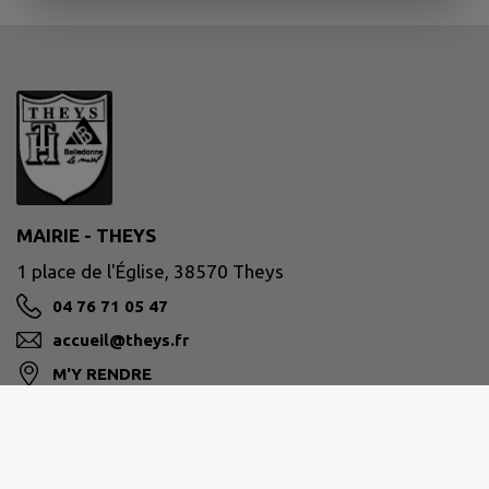
MAIRIE - THEYS
1 place de l'Église, 38570 Theys
04 76 71 05 47
accueil@theys.fr
M'Y RENDRE
www.theys.fr/
Site réalisé par
IntraMuros SAS
|
Mentions légales