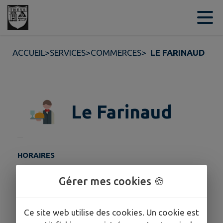
Contenu
Menu
Recherche
Pied de page
ACCUEIL
>
SERVICES
>
COMMERCES
>
LE FARINAUD
Le Farinaud
HORAIRES
Ouvert de juin à septembre et de décembre àavril
Gérer mes cookies 🍪
COORDONNÉES
Ce site web utilise des cookies. Un cookie est
Pipay