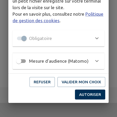
un petit fichier enregistré sur votre terminal
lors de la visite sur le site.
lefarinaud.com
Pour en savoir plus, consultez notre
Politique
0476087575
de gestion des cookies
.
Obligatoire
Mesure d'audience (Matomo)
REFUSER
VALIDER MON CHOIX
AUTORISER