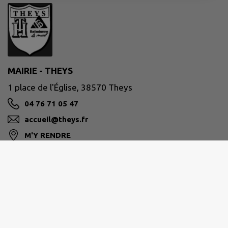
MAIRIE - THEYS
1 place de l'Église, 38570 Theys
04 76 71 05 47
accueil@theys.fr
M'Y RENDRE
www.theys.fr/
Site réalisé par
IntraMuros SAS
|
Mentions légales
|
CGU
|
Politique de confidentialité
|
Accessibilité : partiellement conforme
|
Gérer mes cookies
|
Rechercher
|
Plan du site