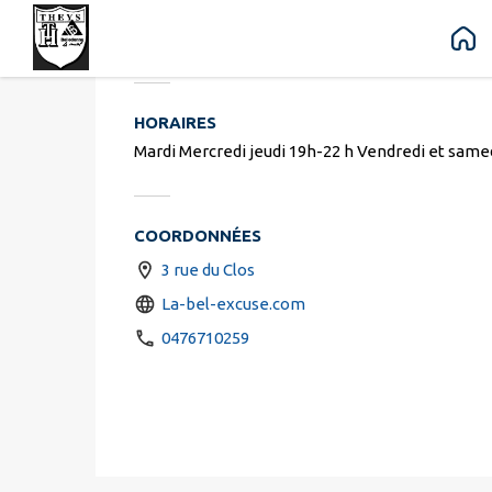
La Bel'excus
Contenu
Menu
Recherche
Pied de page
HORAIRES
Mardi Mercredi jeudi 19h-22 h Vendredi et same
COORDONNÉES
3 rue du Clos
La-bel-excuse.com
0476710259