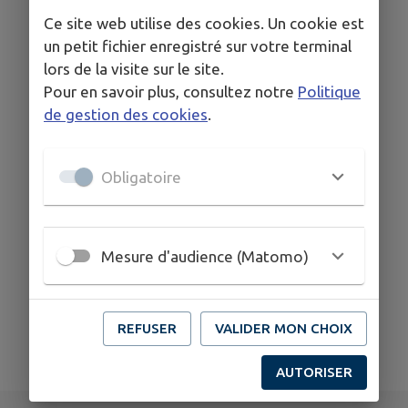
Cette fiche n'a pas encore été complétée.
Ce site web utilise des cookies. Un cookie est
un petit fichier enregistré sur votre terminal
lors de la visite sur le site.
COORDONNÉES
Pour en savoir plus, consultez notre
Politique
43 place de l'Eglise
de gestion des cookies
.
0966867211
Obligatoire
Mesure d'audience (Matomo)
REFUSER
VALIDER MON CHOIX
AUTORISER