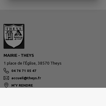
MAIRIE - THEYS
1 place de l'Église, 38570 Theys
04 76 71 05 47
accueil@theys.fr
M'Y RENDRE
www.theys.fr/