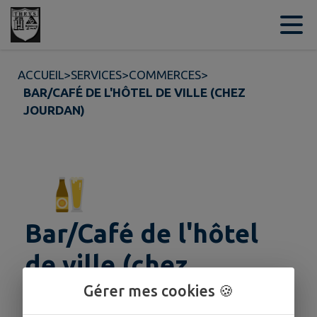
Contenu
Menu
Recherche
Pied de page
ACCUEIL
>
SERVICES
>
COMMERCES
>
BAR/CAFÉ DE L'HÔTEL DE VILLE (CHEZ
JOURDAN)
Bar/Café de l'hôtel
de ville (chez
Jourdan)
Gérer mes cookies 🍪