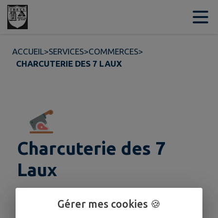
Contenu
Menu
Recherche
Pied de page
ACCUEIL
>
SERVICES
>
COMMERCES
>
CHARCUTERIE DES 7 LAUX
Charcuterie des 7
Laux
Gérer mes cookies 🍪
HORAIRES