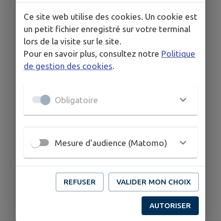
Du mardi au Samedi de 8h à 12h et de 15h à 18h30
Dimanche et Lundi Fermé
Ce site web utilise des cookies. Un cookie est
un petit fichier enregistré sur votre terminal
lors de la visite sur le site.
Pour en savoir plus, consultez notre
Politique
COORDONNÉES
de gestion des cookies
.
le Clos des Gentons
0476455134
Obligatoire
Mesure d'audience (Matomo)
REFUSER
VALIDER MON CHOIX
AUTORISER