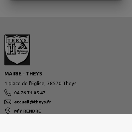
MAIRIE - THEYS
1 place de l'Église, 38570 Theys
04 76 71 05 47
accueil@theys.fr
M'Y RENDRE
www.theys.fr/