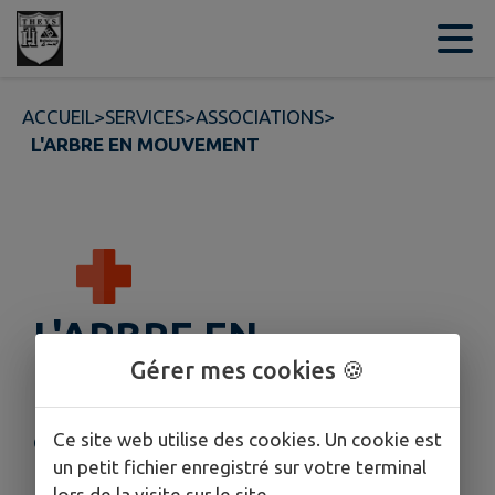
Contenu
Menu
Recherche
Pied de page
ACCUEIL
>
SERVICES
>
ASSOCIATIONS
>
L'ARBRE EN MOUVEMENT
L'ARBRE EN
Gérer mes cookies 🍪
MOUVEMENT
Ce site web utilise des cookies. Un cookie est
Cette fiche n'a pas encore été complétée.
un petit fichier enregistré sur votre terminal
lors de la visite sur le site.