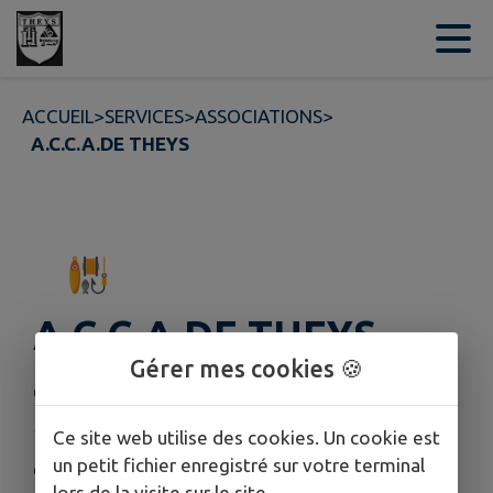
Contenu
Menu
Recherche
Pied de page
ACCUEIL
>
SERVICES
>
ASSOCIATIONS
>
A.C.C.A.DE THEYS
A.C.C.A.DE THEYS
Gérer mes cookies 🍪
Cette fiche n'a pas encore été complétée.
Ce site web utilise des cookies. Un cookie est
un petit fichier enregistré sur votre terminal
COORDONNÉES
lors de la visite sur le site.