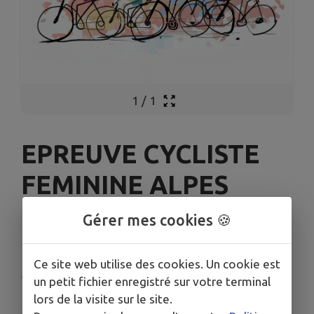
1
/
1
EPREUVE CYCLISTE
FEMININE ALPES
GRESIVAUDAN
Gérer mes cookies 🍪
CLASSIC 2026
Ce site web utilise des cookies. Un cookie est
Theys
un petit fichier enregistré sur votre terminal
lors de la visite sur le site.