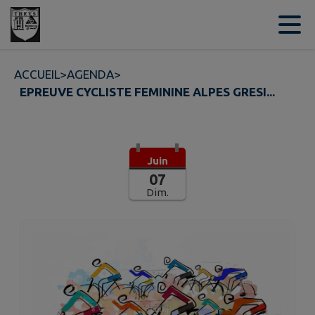
Contenu
Menu
Recherche
Pied de page
ACCUEIL
>
AGENDA
>
EPREUVE CYCLISTE FEMININE ALPES GRESI...
Juin
07
Dim.