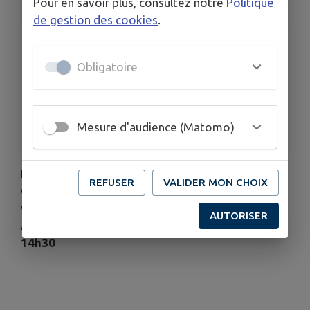
Pour en savoir plus, consultez notre
Politique
INFORMATIONS PRATIQUES
de gestion des cookies
.
LIEU
Theys
Obligatoire
DATE
Le dim. 7 juin
HORAIRES
Mesure d'audience (Matomo)
De 13h30 à 14h00
Passage de l'épreuve cycliste féminine "Alpes
REFUSER
VALIDER MON CHOIX
Grésivaudan Classic" (provenance Col du Barioz
vers Col d'Hurtières)
AUTORISER
Attention :
circulation perturbée entre 13h00 et
14h30