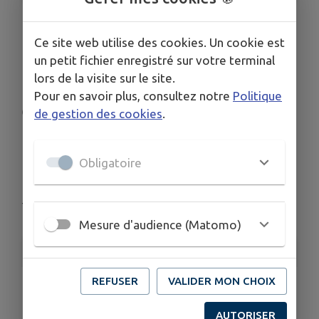
Lancement du Conseil
Ce site web utilise des cookies. Un cookie est
un petit fichier enregistré sur votre terminal
municipal des enfants
lors de la visite sur le site.
Pour en savoir plus, consultez notre
Politique
et des jeunes -
de gestion des cookies
.
Réunion
Obligatoire
d'information
Theys
Mesure d'audience (Matomo)
INFORMATIONS PRATIQUES
REFUSER
VALIDER MON CHOIX
LIEU
Theys
AUTORISER