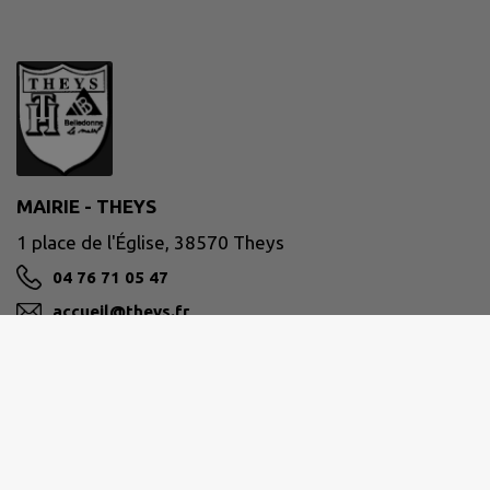
MAIRIE - THEYS
1 place de l'Église, 38570 Theys
04 76 71 05 47
accueil@theys.fr
M'Y RENDRE
www.theys.fr/
Site réalisé par
IntraMuros SAS
|
Mentions légales
|
CGU
|
Politique de confidentialité