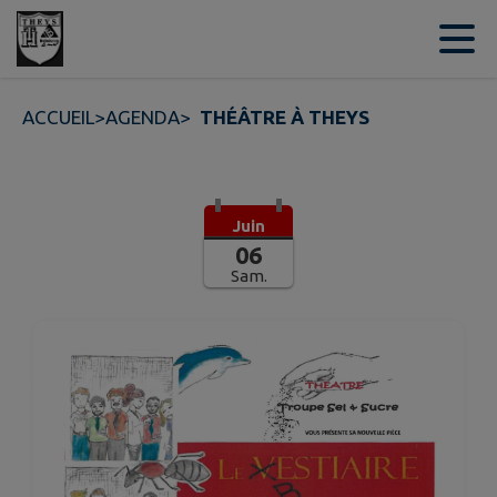
Contenu
Menu
Recherche
Pied de page
ACCUEIL
>
AGENDA
>
THÉÂTRE À THEYS
Juin
06
Sam.