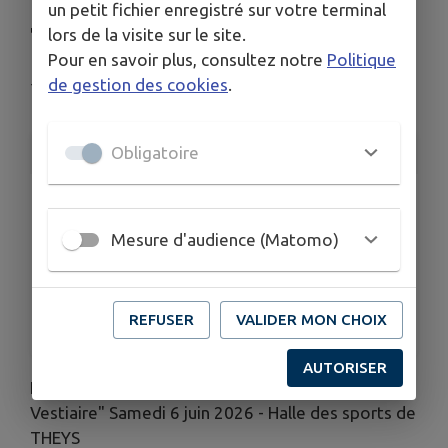
un petit fichier enregistré sur votre terminal
THÉÂTRE À THEYS
lors de la visite sur le site.
Pour en savoir plus, consultez notre
Politique
de gestion des cookies
.
Theys
INFORMATIONS PRATIQUES
Obligatoire
LIEU
Theys
Mesure d'audience (Matomo)
DATE
Le sam. 6 juin
HORAIRES
REFUSER
VALIDER MON CHOIX
À 21h00
AUTORISER
La troupe de théâtre Sel & Sucre présente "Le
Vestiaire" Samedi 6 juin 2026 - Halle des sports de
THEYS