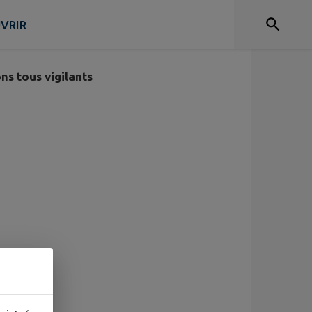
VRIR
ns tous vigilants