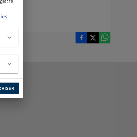
gistré
kies
.
ORISER