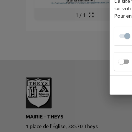
Ce site 
sur votr
1
/
1
Pour en
MAIRIE - THEYS
1 place de l'Église, 38570 Theys