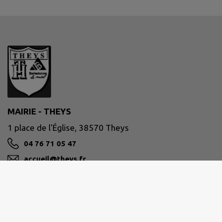
MAIRIE - THEYS
1 place de l'Église, 38570 Theys
04 76 71 05 47
accueil@theys.fr
M'Y RENDRE
www.theys.fr/