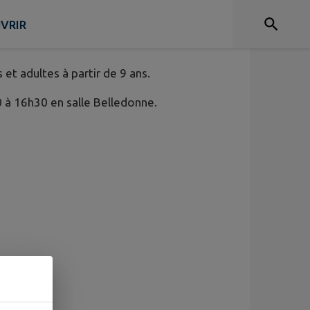
VRIR
t adultes à partir de 9 ans.
 à 16h30 en salle Belledonne.