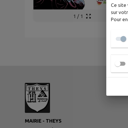
Ce site 
sur votr
1
/
1
Pour en
MAIRIE - THEYS