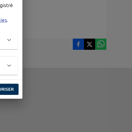
gistré
kies
.
ORISER